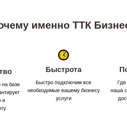
очему именно ТТК Бизне
Быстрота
П
тво
Быстро подключим все
Где
 на базе
необходимые вашему бизнесу
наша с
антирует
услуги
дос
о и
оту